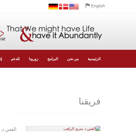
English
الرئيسية
من نحن
البرامج
زورونا
للدعم
إت
فريقنا
القس د. 