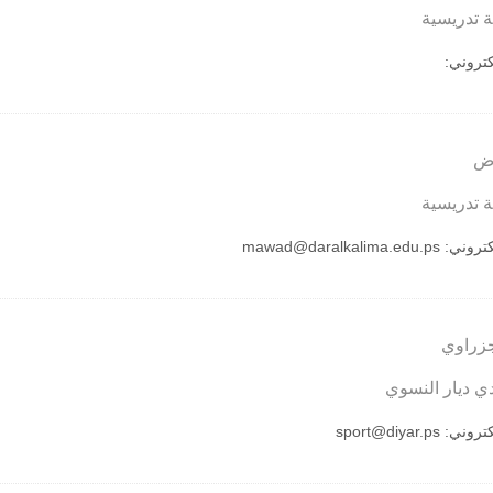
 تدريسية
لكتروني:
وض
 تدريسية
لكتروني:
mawad@daralkalima.edu.ps
جزراوي
دي ديار النسوي
لكتروني:
sport@diyar.ps