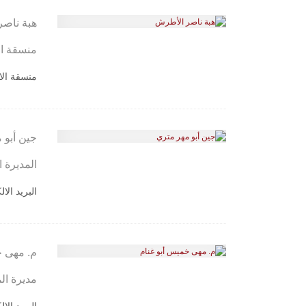
هبة ناص
منسقة ال
منسقة الا
جين أبو 
المديرة ا
البريد الا
م. مهى خ
مديرة ال