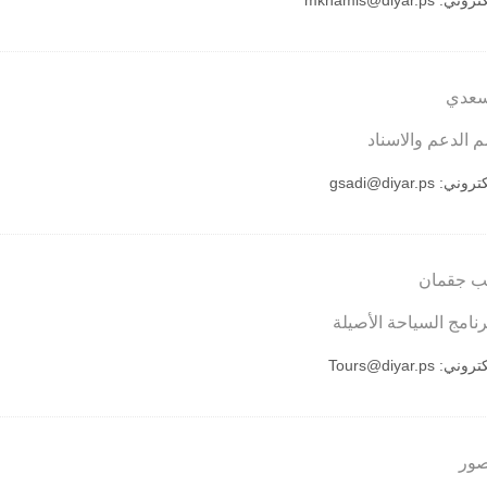
لكتروني:
mkhamis@diyar.ps
سعدي
 الدعم والاسناد
لكتروني:
gsadi@diyar.ps
يب جقمان
نامج السياحة الأصيلة
لكتروني:
Tours@diyar.ps
صور