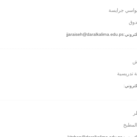
تواسي جرايسة
دوق
لكتروني:
jjaraiseh@daralkalima.edu.ps
يش
 تدريسية
لكتروني:
ر
لمطبخ