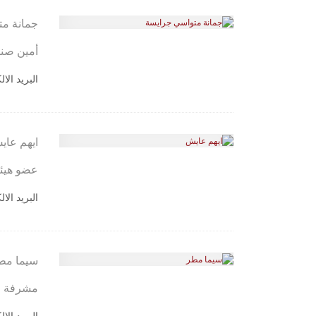
جمانة م
أمين صن
البريد الا
ايهم عا
عضو هيئة
البريد الا
سيما مط
مشرفة ا